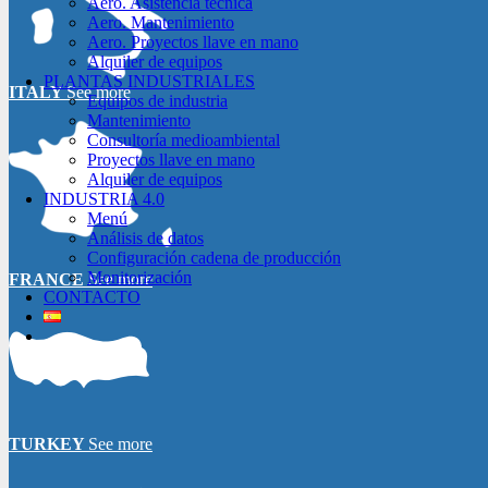
Aero. Asistencia técnica
Aero. Mantenimiento
Aero. Proyectos llave en mano
Alquiler de equipos
PLANTAS INDUSTRIALES
ITALY
See more
Equipos de industria
Mantenimiento
Consultoría medioambiental
Proyectos llave en mano
Alquiler de equipos
INDUSTRIA 4.0
Menú
Análisis de datos
Configuración cadena de producción
Monitorización
FRANCE
See more
CONTACTO
TURKEY
See more