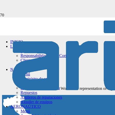
INICIO
LA EMPRESA
¿Quiénes somos?
Responsabilidad Social Corporativa
Clientes
Calidad
NAVAL
Menú
Suministro de equipos
Ingeniería
Proyectos llave en mano
Worldwide representation of high 
Repuestos
Astilleros de reparaciones
Alquiler de equipos
AERONAÚTICO
Menú