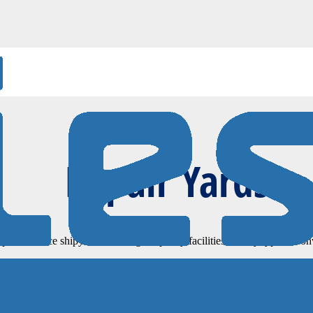
REPAIR YARDS
Repair Yards
performance shipyards with high capacity facilities for any type of con