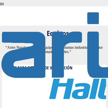
EQUIPOS
Equipos
“Aries Naval suministra equipos para plantas industriales, sector
alimentario y túneles.”
EQUIPOS PARA SISTEMAS DE VENTILACIÓN