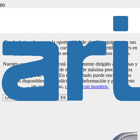
ALQUILER DE EQUIPOS
Desde
Aries
ofrecemos la oportunidad de alquilar equipos para sus
proyectos. Nuestros equipos cuentan con todas las certificaciones en
vigor y si lo desea pueden ser operados por nuestros técnicos.
Nuestro servicio de alquiler está especialmente dirigido a empresas y
particulares que necesiten de equipos de máxima precisión para
cualquier tipo de trabajo. En este apartado puede encontrar los
equipos disponibles. Para solicitar más información y presupuesto
sin compromiso,
contacte con nosotros.
LASER TRACKER VANTAGE E6