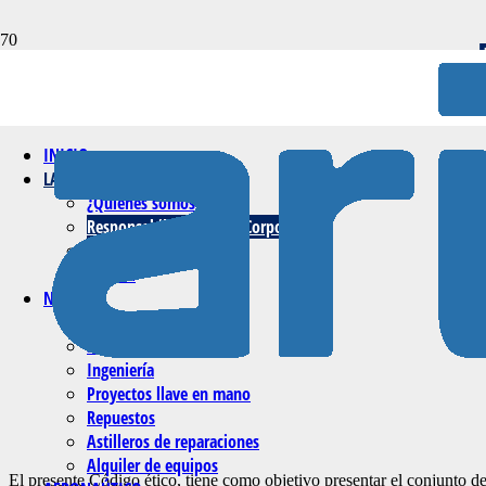
INICIO
LA EMPRESA
¿Quiénes somos?
Responsabilidad Social Corporativa
Clientes
Calidad
NAVAL
Menú
Suministro de equipos
Ingeniería
Proyectos llave en mano
Repuestos
Astilleros de reparaciones
Alquiler de equipos
El presente Código ético, tiene como objetivo presentar el conjunto d