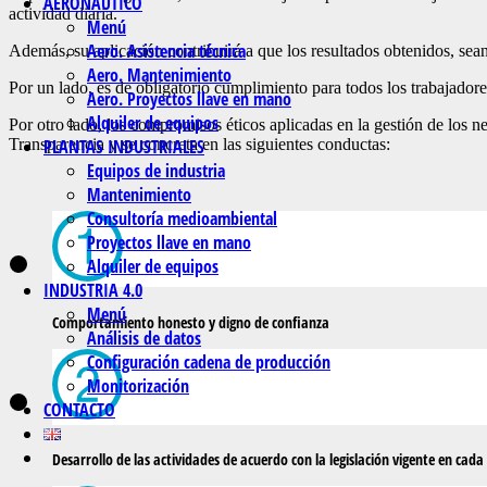
AERONAÚTICO
actividad diaria.
Menú
Aero. Asistencia técnica
Además, su aplicación contribuirá a que los resultados obtenidos, sea
Aero. Mantenimiento
Por un lado, es de obligatorio cumplimiento para todos los trabajado
Aero. Proyectos llave en mano
Alquiler de equipos
Por otro lado, los compromisos éticos aplicadas en la gestión de los 
Transparencia y se concreta en las siguientes conductas:
PLANTAS INDUSTRIALES
Equipos de industria
Mantenimiento
Consultoría medioambiental
Proyectos llave en mano
Alquiler de equipos
INDUSTRIA 4.0
Menú
Comportamiento honesto y digno de confianza
Análisis de datos
Configuración cadena de producción
Monitorización
CONTACTO
Desarrollo de las actividades de acuerdo con la legislación vigente en cad