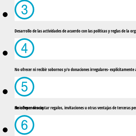
Desarrollo de las actividades de acuerdo con las políticas y reglas de la or
No ofrecer ni recibir sobornos y/o donaciones irregulares- explícitamente a
No ofrecer ni aceptar regalos, invitaciones u otras ventajas de terceras personas que puedan provocar una pérdida de independencia.