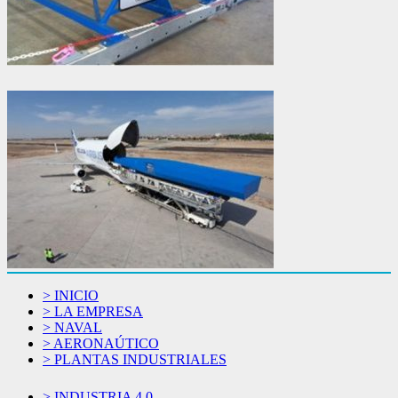
> INICIO
> LA EMPRESA
> NAVAL
> AERONAÚTICO
> PLANTAS INDUSTRIALES
> INDUSTRIA 4.0